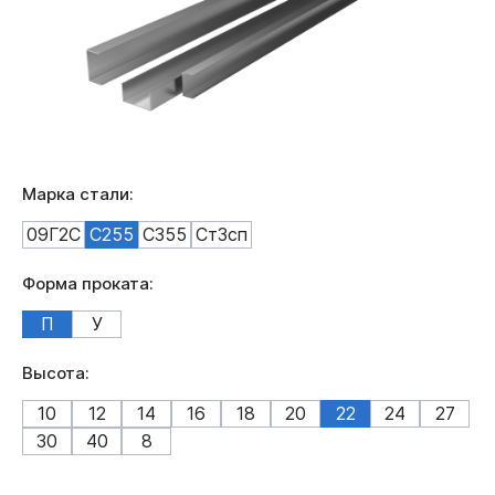
Марка стали:
09Г2С
С255
С355
Ст3сп
Форма проката:
П
У
Высота:
10
12
14
16
18
20
22
24
27
30
40
8