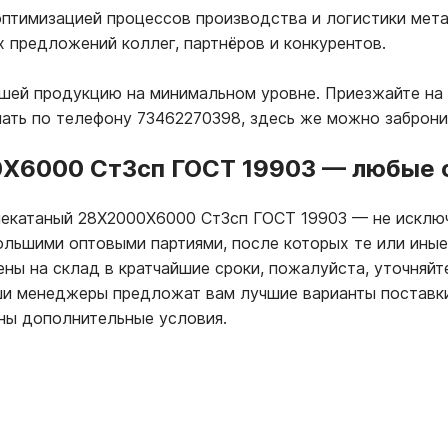
птимизацией процессов производства и логистики мета
х предложений коллег, партнёров и конкурентов.
ашей продукцию на минимальном уровне. Приезжайте на 
лать по телефону 73462270398, здесь же можно заброн
0Х6000 Ст3сп ГОСТ 19903
—
любые о
ячекатаный 28Х2000Х6000 Ст3сп ГОСТ 19903
—
не исключ
большими оптовыми партиями, после которых те или ины
ны на склад в кратчайшие сроки, пожалуйста, уточняйт
ши менеджеры предложат вам лучшие варианты поставк
ны дополнительные условия.