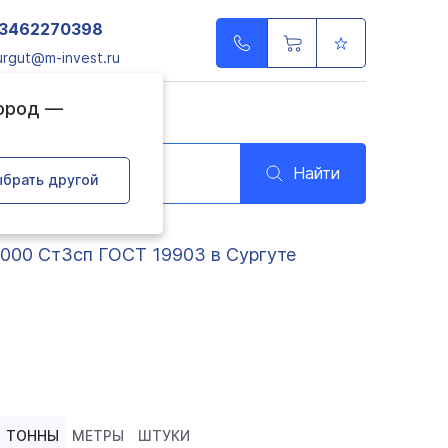
3462270398
urgut@m-invest.ru
город —
Найти
брать другой
000 Ст3сп ГОСТ 19903 в Сургуте
ТОННЫ
МЕТРЫ
ШТУКИ