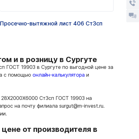
Просечно-вытяжной лист 406 Ст3сп
Лист
08сп
ом и в розницу в Сургуте
п ГОСТ 19903 в Сургуте по выгодной цене за
та с помощью
онлайн-калькулятора
и
й 28Х2000Х6000 Ст3сп ГОСТ 19903 на
рос на почту филиала surgut@m-invest.ru.
ии.
цене от производителя в