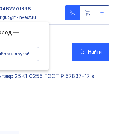
3462270398
urgut@m-invest.ru
город —
Найти
брать другой
тавр 25К1 С255 ГОСТ Р 57837-17 в