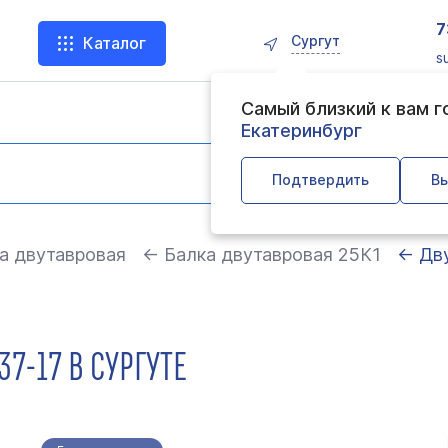
7
Сургут
Каталог
s
Самый близкий к вам 
Екатеринбург
Подтвердить
Вы
а двутавровая
← Балка двутавровая 25К1
← Дву
37-17 В СУРГУТЕ