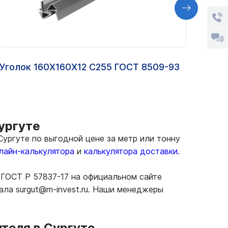
Уголок 160Х160Х12 С255 ГОСТ 8509-93
Шпун
0018
Сургуте
ургуте по выгодной цене за метр или тонну
лайн-калькулятора
и
калькулятора доставки.
 ГОСТ Р 57837-17 на официальном сайте
ала surgut@m-invest.ru. Наши менеджеры
ителя в Сургуте