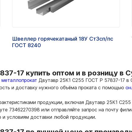
Швеллер горячекатаный 18У Ст3сп/пс
ГОСТ 8240
837-17 купить оптом и в розницу в 
ь металлопрокат
Двутавр 25К1 С255 ГОСТ Р 57837-17 в С
мость и доставку нужного объёма проката с помощью
он
рактеристиками продукции, включая Двутавр 25К1 С255
уте 73462270398 или отправляйте запрос на почту фили
ю и условиям доставки любой продукции.
837-17 по лучшей цене от производ