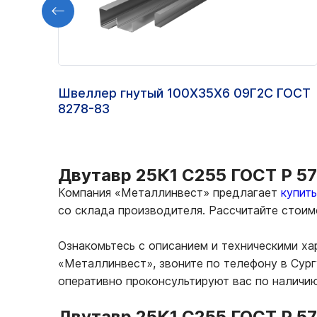
Швеллер гнутый 100Х35Х6 09Г2С ГОСТ
8278-83
Двутавр 25К1 С255 ГОСТ Р 57
Компания «Металлинвест» предлагает
купит
со склада производителя. Рассчитайте стои
Ознакомьтесь с описанием и техническими ха
«Металлинвест», звоните по телефону в Сург
оперативно проконсультируют вас по наличи
Двутавр 25К1 С255 ГОСТ Р 57