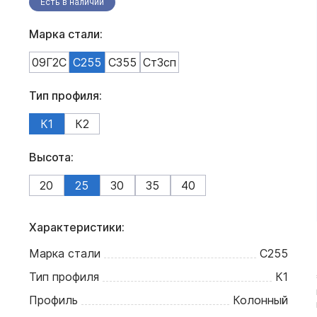
Есть в наличии
Марка стали:
09Г2С
С255
С355
Ст3сп
Тип профиля:
К1
К2
Высота:
20
25
30
35
40
Характеристики:
Марка стали
С255
Тип профиля
К1
Профиль
Колонный