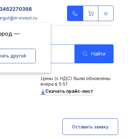
3462270398
urgut@m-invest.ru
город —
Найти
рать другой
Цены (с НДС) были обновлены
вчера в 5:51
Скачать прайс-лист
Оставить заявку