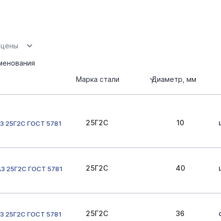
 цены
менования
Марка стали
Диаметр, мм
25Г2С
10
3 25Г2С ГОСТ 5781
25Г2С
40
А3 25Г2С ГОСТ 5781
25Г2С
36
3 25Г2С ГОСТ 5781