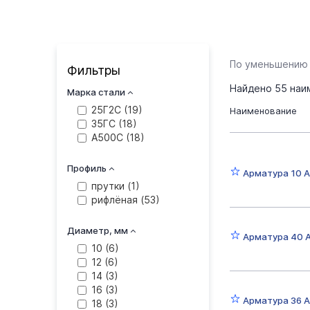
По уменьшению
Фильтры
Найдено
55
наи
Марка стали
25Г2С (
19
)
Наименование
35ГС (
18
)
А500С (
18
)
Профиль
Арматура 10 А
прутки (
1
)
рифлёная (
53
)
Диаметр, мм
Арматура 40 
10 (
6
)
12 (
6
)
14 (
3
)
16 (
3
)
Арматура 36 А
18 (
3
)