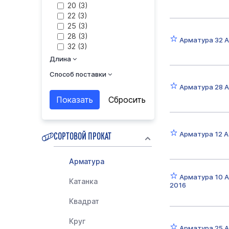
20 (
3
)
22 (
3
)
25 (
3
)
28 (
3
)
Арматура 32 А
32 (
3
)
36 (
3
)
Длина
40 (
3
)
Способ поставки
6 (
6
)
8 (
7
)
Арматура 28 А
СОРТОВОЙ ПРОКАТ
Арматура 12 А
Арматура
Арматура 10 
Катанка
2016
Квадрат
Круг
Арматура 25 А